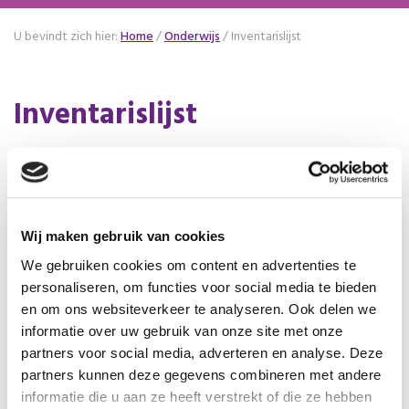
U bevindt zich hier:
Home
/
Onderwijs
/
Inventarislijst
Inventarislijst
Met medewerking van enkele docenten en Cito is
een inventarislijst voor het profielvak Zorg & Welzijn
ontwikkeld. De inventarislijsten van alle profielen zijn
bedoeld voor OCW om hen inzicht te geven in wat
Wij maken gebruik van cookies
nodig is om de profielen inclusief keuzevakken te
We gebruiken cookies om content en advertenties te
kunnen verzorgen.
personaliseren, om functies voor social media te bieden
en om ons websiteverkeer te analyseren. Ook delen we
Het is daarnaast een servicedocument voor scholen.
informatie over uw gebruik van onze site met onze
Met Cito is afgestemd welke inventaris minimaal
partners voor social media, adverteren en analyse. Deze
benodigd is om de CSPE’s te kunnen uitvoeren. Met
partners kunnen deze gegevens combineren met andere
de uitvoering van de keuzevakken is nog minder
informatie die u aan ze heeft verstrekt of die ze hebben