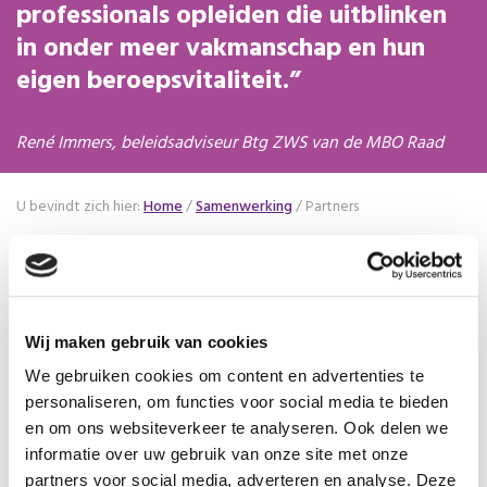
professionals opleiden die uitblinken
in onder meer vakmanschap en hun
eigen beroepsvitaliteit.
René Immers, beleidsadviseur Btg ZWS van de MBO Raad
U bevindt zich hier:
Home
/
Samenwerking
/
Partners
Partners
Wij maken gebruik van cookies
Voor iedereen die de samenwerking met partners
(verder) wil vormgeven, heeft het Platform VMBO
We gebruiken cookies om content en advertenties te
personaliseren, om functies voor social media te bieden
Zorg & Welzijn in samenwerking met Zorgpact
en om ons websiteverkeer te analyseren. Ook delen we
een
Samenwerkingstoolkit
ontwikkeld speciaal voor
informatie over uw gebruik van onze site met onze
het vmbo Zorg en Welzijn. Binnen Z&W zijn allerlei
partners voor social media, adverteren en analyse. Deze