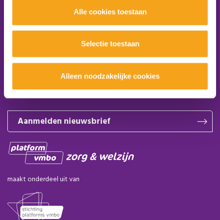
Platform VMBO Zorg & Welzijn
Alle cookies toestaan
Postbus 1620
5200 BR ‘s-Hertogenbosch
E-mail:
info@platformzorgenwelzijn.nl
Selectie toestaan
Volg ons:
Alleen noodzakelijke cookies
Word lid van het platform
Aanmelden nieuwsbrief
maakt onderdeel uit van