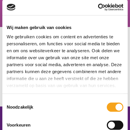
Hiske van der Zweep, docent zorg & welzijn, Schoonhovens
College
Wij maken gebruik van cookies
U bevindt zich hier:
Home
/
Onze scholen
/
Stad & Esch &
We gebruiken cookies om content en advertenties te
Beroepencollege
personaliseren, om functies voor social media te bieden
en om ons websiteverkeer te analyseren. Ook delen we
Stad & Esch &
informatie over uw gebruik van onze site met onze
partners voor social media, adverteren en analyse. Deze
Beroepencollege
partners kunnen deze gegevens combineren met andere
informatie die u aan ze heeft verstrekt of die ze hebben
MEPPEL
verzameld op basis van uw gebruik van hun services.
https://stadenesch.nl/
E. Burgman
Toestemmingsselectie
Noodzakelijk
Contactgegevens
Voorkeuren