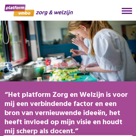
Het platform Zorg en Welzijn is voor
mij een verbindende factor en een
bron van vernieuwende ideeën, het
heeft invloed op mijn visie en houdt
mij scherp als docent.