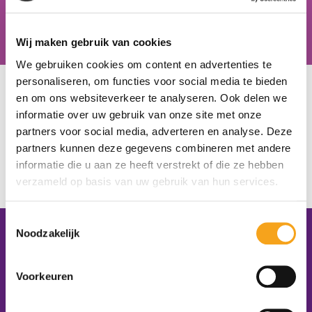
Hiske van der Zweep, docent zorg & welzijn, Schoonhovens
Wij maken gebruik van cookies
College
We gebruiken cookies om content en advertenties te
personaliseren, om functies voor social media te bieden
U bevindt zich hier:
Home
/
Onze scholen
/
Stad College
en om ons websiteverkeer te analyseren. Ook delen we
Stad College
informatie over uw gebruik van onze site met onze
partners voor social media, adverteren en analyse. Deze
partners kunnen deze gegevens combineren met andere
Almere
informatie die u aan ze heeft verstrekt of die ze hebben
http://www.hetbaken.nl/hetbaken/stadcollege/
verzameld op basis van uw gebruik van hun services.
D. de Knijff
Toestemmingsselectie
Noodzakelijk
Contactgegevens
Platform VMBO Zorg & Welzijn
Voorkeuren
Postbus 1620
5200 BR ‘s-Hertogenbosch