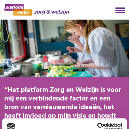
Het platform Zorg en Welzijn is voor
mij een verbindende factor en een
bron van vernieuwende ideeën, het
heeft invloed op mijn visie en houdt
mij scherp als docent.