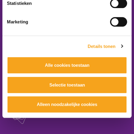
E-mail:
info@platformzorgenwelzijn.nl
Statistieken
Volg ons:
Marketing
Word lid van het platform
Details tonen
Aanmelden nieuwsbrief
Alle cookies toestaan
Selectie toestaan
maakt onderdeel uit van
Alleen noodzakelijke cookies