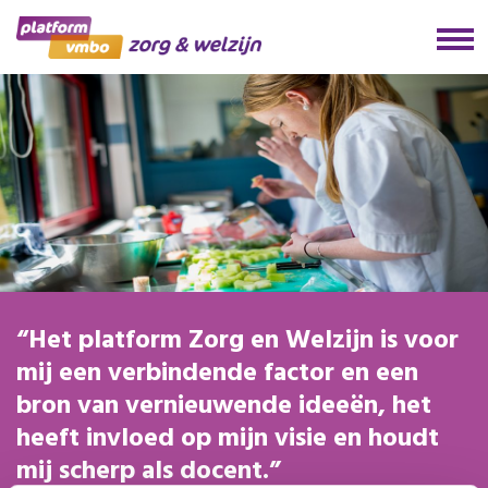
Het platform Zorg en Welzijn is voor
mij een verbindende factor en een
bron van vernieuwende ideeën, het
heeft invloed op mijn visie en houdt
mij scherp als docent.