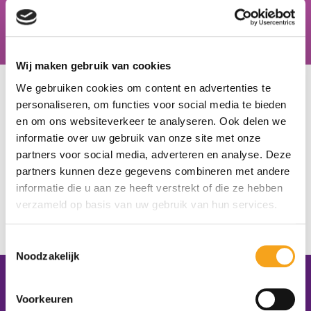
Hiske van der Zweep, docent zorg & welzijn, Schoonhovens
College
Wij maken gebruik van cookies
U bevindt zich hier:
Home
/
Onze scholen
/
Regius College locatie
We gebruiken cookies om content en advertenties te
Hofstraat
personaliseren, om functies voor social media te bieden
en om ons websiteverkeer te analyseren. Ook delen we
Regius College locatie
informatie over uw gebruik van onze site met onze
partners voor social media, adverteren en analyse. Deze
Hofstraat
partners kunnen deze gegevens combineren met andere
informatie die u aan ze heeft verstrekt of die ze hebben
Schagen
verzameld op basis van uw gebruik van hun services.
http://www.regiuscollege.nl/
Simone Verduin
Toestemmingsselectie
Noodzakelijk
Contactgegevens
Voorkeuren