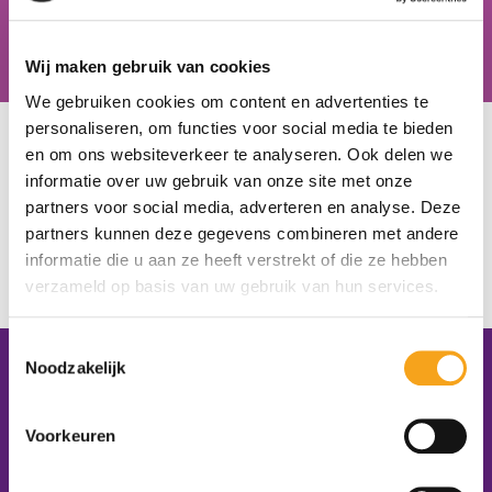
Hiske van der Zweep, docent zorg & welzijn, Schoonhovens
Wij maken gebruik van cookies
College
We gebruiken cookies om content en advertenties te
personaliseren, om functies voor social media te bieden
U bevindt zich hier:
Home
/
Onze scholen
/
Praktiq
en om ons websiteverkeer te analyseren. Ook delen we
Praktiq
informatie over uw gebruik van onze site met onze
partners voor social media, adverteren en analyse. Deze
partners kunnen deze gegevens combineren met andere
Goes
informatie die u aan ze heeft verstrekt of die ze hebben
https://www.praktiq.nl/
verzameld op basis van uw gebruik van hun services.
Caroline. Hereijgers
Toestemmingsselectie
Noodzakelijk
Contactgegevens
Platform VMBO Zorg & Welzijn
Voorkeuren
Postbus 1620
5200 BR ‘s-Hertogenbosch