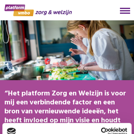
Het platform Zorg en Welzijn is voor
mij een verbindende factor en een
bron van vernieuwende ideeën, het
heeft invloed op mijn visie en houdt
mij scherp als docent.