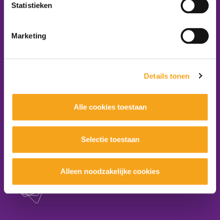
E-mail:
info@platformzorgenwelzijn.nl
Statistieken
Volg ons:
Marketing
Word lid van het platform
Details tonen
Aanmelden nieuwsbrief
Alle cookies toestaan
Selectie toestaan
maakt onderdeel uit van
Alleen noodzakelijke cookies