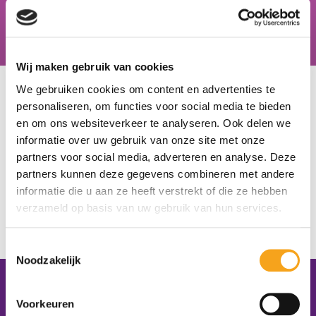
Hiske van der Zweep, docent zorg & welzijn, Schoonhovens
College
Wij maken gebruik van cookies
U bevindt zich hier:
Home
/
Onze scholen
/
OSG Singelland locatie
We gebruiken cookies om content en advertenties te
VO-Surhuisterveen
personaliseren, om functies voor social media te bieden
en om ons websiteverkeer te analyseren. Ook delen we
OSG Singelland locatie
informatie over uw gebruik van onze site met onze
partners voor social media, adverteren en analyse. Deze
VO-Surhuisterveen
partners kunnen deze gegevens combineren met andere
informatie die u aan ze heeft verstrekt of die ze hebben
SURHUISTERVEEN
verzameld op basis van uw gebruik van hun services.
http://www.singelland.nl/
I. van der Zee
Toestemmingsselectie
Noodzakelijk
Contactgegevens
Voorkeuren