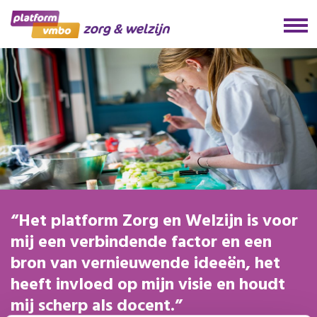
Het platform Zorg en Welzijn is voor
mij een verbindende factor en een
bron van vernieuwende ideeën, het
heeft invloed op mijn visie en houdt
mij scherp als docent.