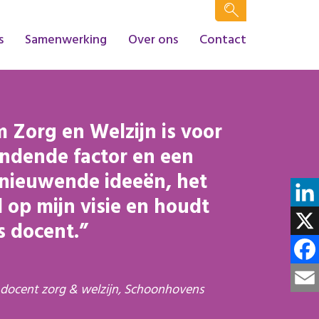
s
Samenwerking
Over ons
Contact
m Zorg en Welzijn is voor
indende factor en een
rnieuwende ideeën, het
d op mijn visie en houdt
Linke
s docent.
X
Face
 docent zorg & welzijn, Schoonhovens
Email