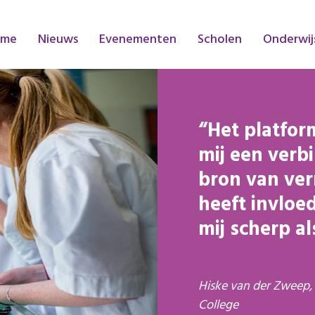
ome
Nieuws
Evenementen
Scholen
Onderwij
Het platfor
mij een verb
bron van ve
heeft invloe
mij scherp al
Hiske van der Zweep,
College