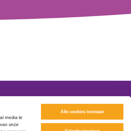
Nieuws
Alle cookies toestaan
Evenementen
al media te
Scholen
 van onze
Selectie toestaan