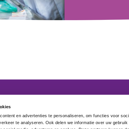
 lid van het platform
okies
ontent en advertenties te personaliseren, om functies voor soci
maakt onderdeel uit van
erkeer te analyseren. Ook delen we informatie over uw gebruik
elden nieuwsbrief