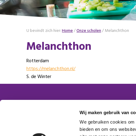
U bevindt zich hier:
Home
/
Onze scholen
/
Melanchthon
Melanchthon
Rotterdam
https://melanchthon.nl/
S. de Winter
Contactgegevens
Word
Wij maken gebruik van co
Platform VMBO Zorg & Welzijn
We gebruiken cookies om c
Postbus 1620
bieden en om ons websitev
Aanm