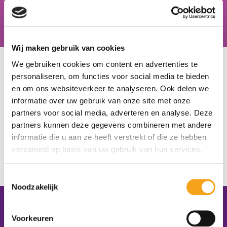
Hiske van der Zweep, docent zorg & welzijn, Schoonhovens
College
Wij maken gebruik van cookies
U bevindt zich hier:
Home
/
Onze scholen
/
Kalsbeek College locatie
We gebruiken cookies om content en advertenties te
Bredius
personaliseren, om functies voor social media te bieden
en om ons websiteverkeer te analyseren. Ook delen we
Kalsbeek College locatie
informatie over uw gebruik van onze site met onze
partners voor social media, adverteren en analyse. Deze
Bredius
partners kunnen deze gegevens combineren met andere
informatie die u aan ze heeft verstrekt of die ze hebben
Woerden
verzameld op basis van uw gebruik van hun services.
https://www.kalsbeek.nl/
Christa Hakkenberg
Toestemmingsselectie
Noodzakelijk
Contactgegevens
Voorkeuren