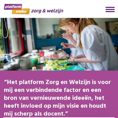
Het platform Zorg en Welzijn is voor
mij een verbindende factor en een
bron van vernieuwende ideeën, het
heeft invloed op mijn visie en houdt
mij scherp als docent.