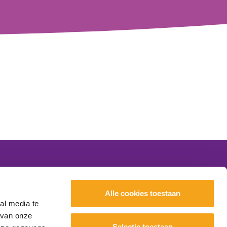
Nieuws
Alle cookies toestaan
Evenementen
al media te
Scholen
 van onze
Selectie toestaan