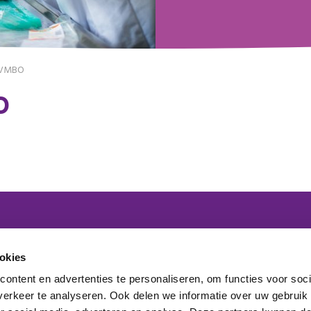
z VMBO
O
 lid van het platform
okies
ontent en advertenties te personaliseren, om functies voor soci
maakt onderdeel uit van
erkeer te analyseren. Ook delen we informatie over uw gebruik
elden nieuwsbrief