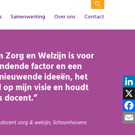
s
Samenwerking
Over ons
Contact
m Zorg en Welzijn is voor
indende factor en een
rnieuwende ideeën, het
d op mijn visie en houdt
Linke
s docent.
X
Face
 docent zorg & welzijn, Schoonhovens
Email