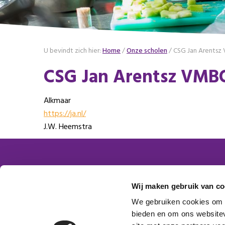
U bevindt zich hier:
Home
/
Onze scholen
/
CSG Jan Arents
CSG Jan Arentsz VMB
Alkmaar
https://ja.nl/
J.W. Heemstra
Contactgegevens
Word
Wij maken gebruik van co
Platform VMBO Zorg & Welzijn
We gebruiken cookies om c
Postbus 1620
bieden en om ons websitev
Aanm