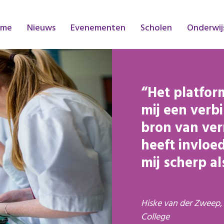
ome
Nieuws
Evenementen
Scholen
Onderwij
Het platfor
mij een verb
bron van ve
heeft invloe
mij scherp al
Hiske van der Zweep,
College