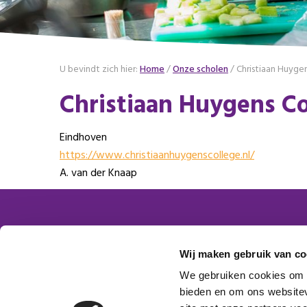
U bevindt zich hier:
Home
/
Onze scholen
/
Christiaan Huyge
Christiaan Huygens C
Eindhoven
https://www.christiaanhuygenscollege.nl/
A. van der Knaap
Contactgegevens
Word
Wij maken gebruik van co
Platform VMBO Zorg & Welzijn
We gebruiken cookies om c
Postbus 1620
bieden en om ons websitev
Aanm