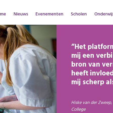
ome
Nieuws
Evenementen
Scholen
Onderwij
Het platfor
mij een verb
bron van ve
heeft invloe
mij scherp al
Hiske van der Zweep,
College