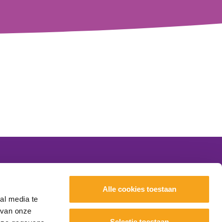
Nieuws
Alle cookies toestaan
Evenementen
al media te
Scholen
 van onze
Selectie toestaan