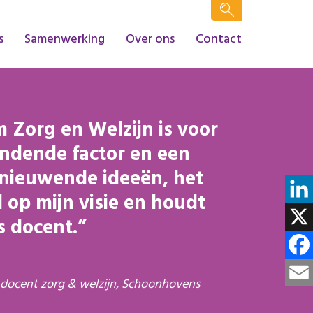
s
Samenwerking
Over ons
Contact
m Zorg en Welzijn is voor
indende factor en een
rnieuwende ideeën, het
d op mijn visie en houdt
Linke
s docent.
X
Face
 docent zorg & welzijn, Schoonhovens
Email