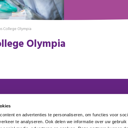
ns College Olympia
ollege Olympia
 lid van het platform
okies
ontent en advertenties te personaliseren, om functies voor soci
maakt onderdeel uit van
erkeer te analyseren. Ook delen we informatie over uw gebruik
elden nieuwsbrief