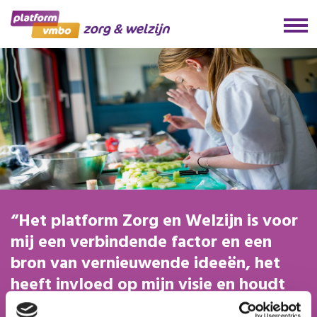
Het platform Zorg en Welzijn is voor
mij een verbindende factor en een
bron van vernieuwende ideeën, het
heeft invloed op mijn visie en houdt
mij scherp als docent.