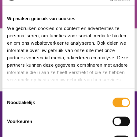
Hiske van der Zweep, docent zorg & welzijn, Schoonhovens
Wij maken gebruik van cookies
College
We gebruiken cookies om content en advertenties te
personaliseren, om functies voor social media te bieden
U bevindt zich hier:
Home
/
Onze scholen
/
Bossche Vakschool
en om ons websiteverkeer te analyseren. Ook delen we
Bossche Vakschool
informatie over uw gebruik van onze site met onze
partners voor social media, adverteren en analyse. Deze
partners kunnen deze gegevens combineren met andere
Den Bosch
informatie die u aan ze heeft verstrekt of die ze hebben
https://www.bosschevakschool.nl/
verzameld op basis van uw gebruik van hun services.
Christy Merks
Toestemmingsselectie
Noodzakelijk
Contactgegevens
Platform VMBO Zorg & Welzijn
Voorkeuren
Postbus 1620
5200 BR ‘s-Hertogenbosch