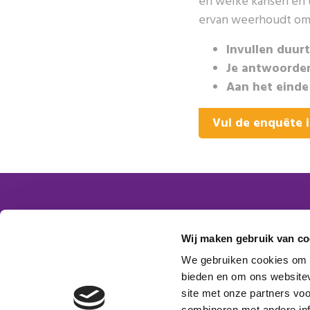
en welke kansen en 
ervan weerhoudt om
Invullen duurt
Je antwoorden
Aan het einde
Vul de enquête 
Contactgegevens
Word
Wij maken gebruik van co
Platform VMBO Zorg & Welzijn
We gebruiken cookies om c
Postbus 1620
bieden en om ons websitev
Aanm
5200 BR ‘s-Hertogenbosch
site met onze partners vo
combineren met andere inf