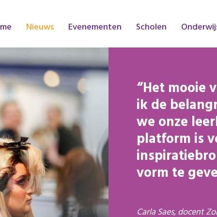
ome
Nieuws
Evenementen
Scholen
Onderwij
Het mooie v
ik de belang
we onze leer
platform is v
inspiratiebr
vorm te geve
Carla Saes, docent Zo