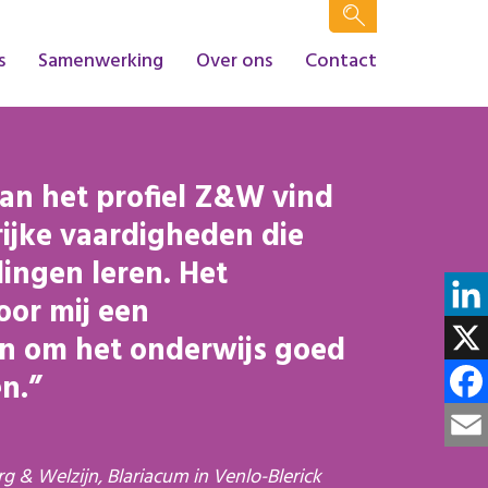
s
Samenwerking
Over ons
Contact
an het profiel Z&W vind
rijke vaardigheden die
lingen leren. Het
oor mij een
Linke
on om het onderwijs goed
X
n.
Face
Email
rg & Welzijn, Blariacum in Venlo-Blerick