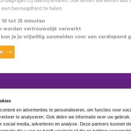
uitdagingen zij daarbij ervaren. Ook willen we weten wa
 een bevoegdheid te halen.
 10 tot 25 minuten
 worden vertrouwelijk verwerkt
 kun je je vrijwillig aanmelden voor een verdiepend 
in
 lid van het platform
okies
ontent en advertenties te personaliseren, om functies voor soci
maakt onderdeel uit van
erkeer te analyseren. Ook delen we informatie over uw gebruik
elden nieuwsbrief
or social media, adverteren en analyse. Deze partners kunnen 
ormatie die u aan ze heeft verstrekt of die ze hebben verzameld