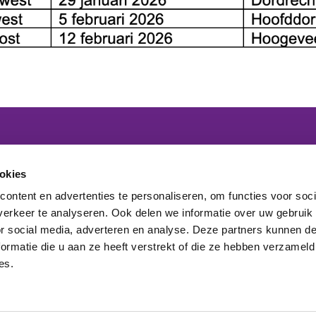
 lid van het platform
okies
ontent en advertenties te personaliseren, om functies voor soci
maakt onderdeel uit van
erkeer te analyseren. Ook delen we informatie over uw gebruik
elden nieuwsbrief
or social media, adverteren en analyse. Deze partners kunnen 
ormatie die u aan ze heeft verstrekt of die ze hebben verzameld
es.