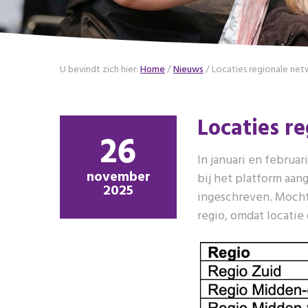
U bevindt zich hier:
Home
/
Nieuws
/
Locaties regionale ne
Locaties r
26
In januari en februa
november
bij het platform aan
2025
ingeschreven. Mocht 
regio, omdat locatie