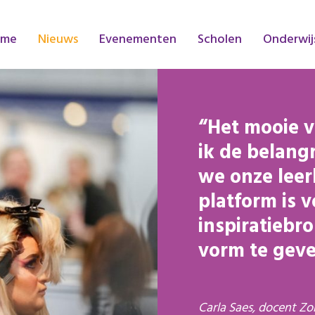
ome
Nieuws
Evenementen
Scholen
Onderwij
Het mooie v
ik de belang
we onze leer
platform is v
inspiratiebr
vorm te geve
Carla Saes, docent Zo