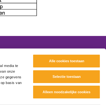
Nieuws
Alle cookies toestaan
Evenementen
al media te
Scholen
 van onze
Onderwijs
Selectie toestaan
deze gegevens
 op basis van
Samenwerking
Over ons
Alleen noodzakelijke cookies
Contact