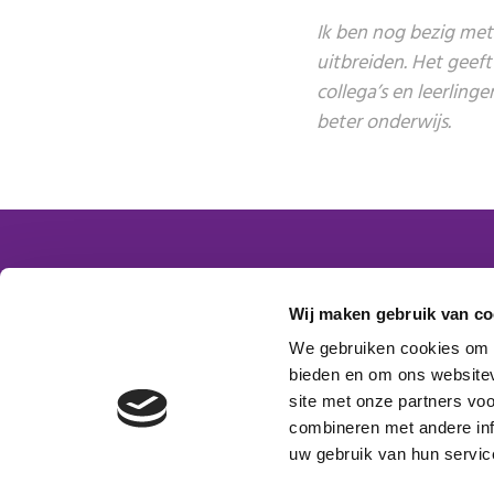
Ik ben nog bezig met 
uitbreiden. Het geeft
collega’s en leerling
beter onderwijs.
Contactgegevens
Word
Wij maken gebruik van co
Platform VMBO Zorg & Welzijn
We gebruiken cookies om c
Postbus 1620
bieden en om ons websitev
Aanm
5200 BR ‘s-Hertogenbosch
site met onze partners vo
E-mail:
info@platformzorgenwelzijn.nl
combineren met andere inf
uw gebruik van hun servic
Volg ons: