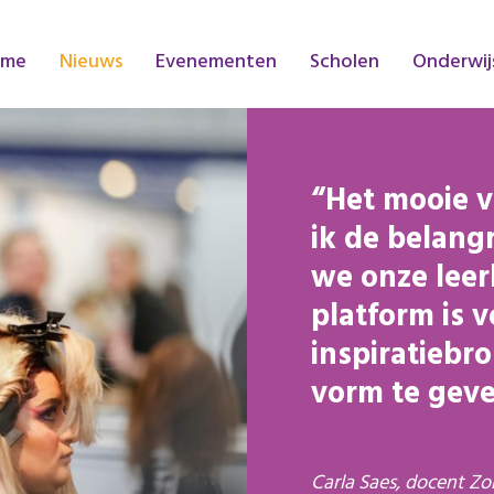
ome
Nieuws
Evenementen
Scholen
Onderwij
Het mooie v
ik de belang
we onze leer
platform is v
inspiratiebr
vorm te geve
Carla Saes, docent Zo