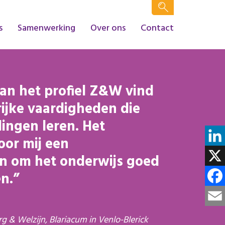
s
Samenwerking
Over ons
Contact
an het profiel Z&W vind
rijke vaardigheden die
lingen leren. Het
oor mij een
Linke
on om het onderwijs goed
X
n.
Face
Email
rg & Welzijn, Blariacum in Venlo-Blerick