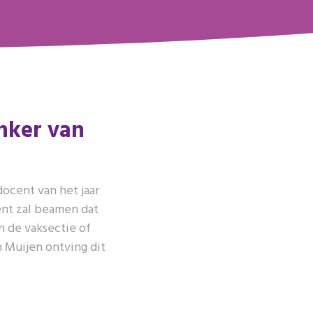
inker van
ocent van het jaar
ent zal beamen dat
n de vaksectie of
n Muijen ontving dit