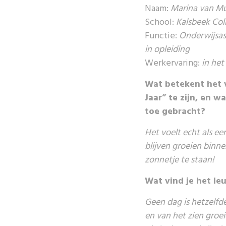
Naam:
Marina van Mu
School:
Kalsbeek Col
Functie:
Onderwijsas
in opleiding
Werkervaring:
in het
Wat betekent het v
Jaar” te zijn, en w
toe gebracht?
Het voelt echt als e
blijven groeien binne
zonnetje te staan!
Wat vind je het le
Geen dag is hetzelfd
en van het zien groeien