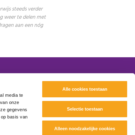
erwijs steeds verder
ng weer te delen met
e dragen aan een nóg
Nieuws
Alle cookies toestaan
Evenementen
al media te
Scholen
 van onze
Onderwijs
Selectie toestaan
deze gegevens
Samenwerking
 op basis van
Over ons
Alleen noodzakelijke cookies
Contact