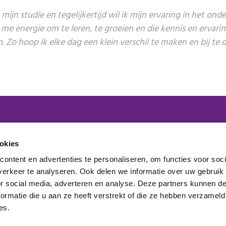
mijn studie en tegelijkertijd wil ik mijn ervaring in het ond
 me energie om te leren, te groeien en die kennis en ervari
en. Zo hoop ik elke dag een klein verschil te maken en bij t
 lid van het platform
okies
ontent en advertenties te personaliseren, om functies voor soci
maakt onderdeel uit van
erkeer te analyseren. Ook delen we informatie over uw gebruik
elden nieuwsbrief
or social media, adverteren en analyse. Deze partners kunnen 
ormatie die u aan ze heeft verstrekt of die ze hebben verzameld
es.