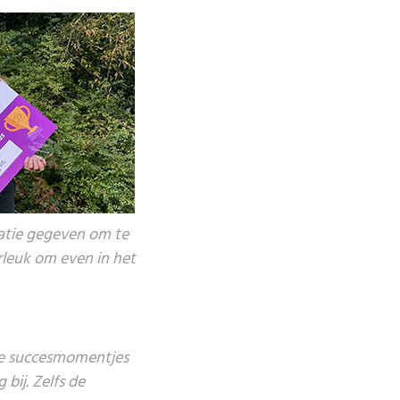
atie gegeven om te
rleuk om even in het
ine succesmomentjes
 bij. Zelfs de