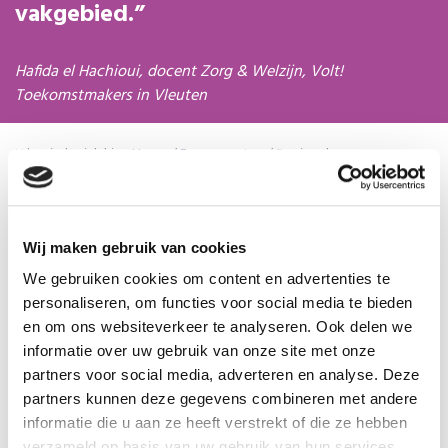
vakgebied.
Hafida el Hachioui, docent Zorg & Welzijn, Volt!
Toekomstmakers in Vleuten
U bevindt zich hier:
Home
/
Evenementen
/
Regionale
netwerkbijeenkomst Noord-oost
Wij maken gebruik van cookies
11
We gebruiken cookies om content en advertenties te
personaliseren, om functies voor social media te bieden
februari
en om ons websiteverkeer te analyseren. Ook delen we
2027
informatie over uw gebruik van onze site met onze
partners voor social media, adverteren en analyse. Deze
Regionale
partners kunnen deze gegevens combineren met andere
informatie die u aan ze heeft verstrekt of die ze hebben
verzameld op basis van uw gebruik van hun services.