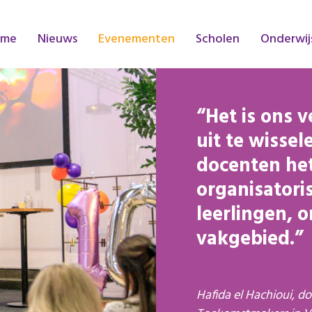
ome
Nieuws
Evenementen
Scholen
Onderwij
Het is ons 
uit te wisse
docenten het
organisatori
leerlingen, 
vakgebied.
Hafida el Hachioui, do