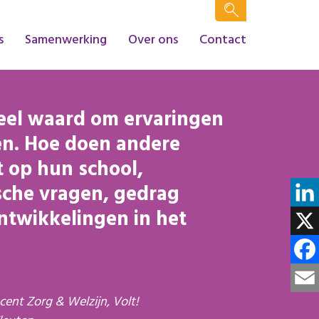
s
Samenwerking
Over ons
Contact
veel waard om ervaringen
len. Hoe doen andere
 op hun school,
sche vragen, gedrag
ontwikkelingen in het
Linke
X
Face
cent Zorg & Welzijn, Volt!
Email