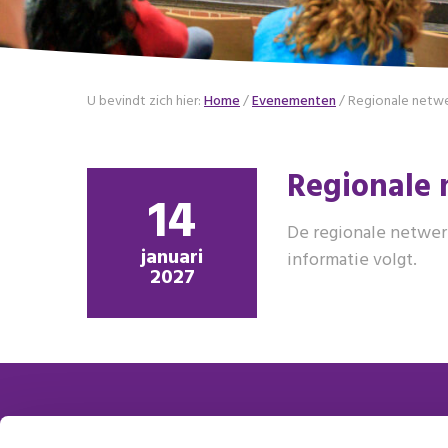
U bevindt zich hier:
Home
/
Evenementen
/
Regionale netw
Regionale
14
De regionale netwer
januari
informatie volgt.
2027
Contactgegevens